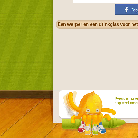
Een werper en een drinkglas voor het
Pypus is nu o
nog veel mee