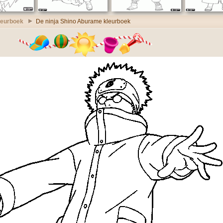
leurboek
De ninja Shino Aburame kleurboek