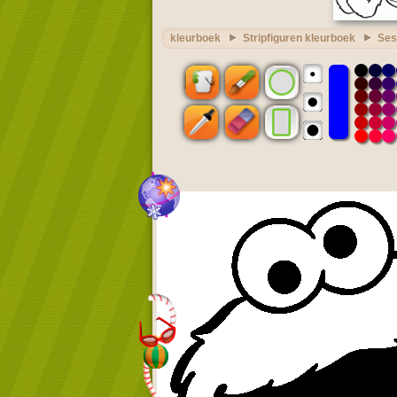
kleurboek
Stripfiguren kleurboek
Ses