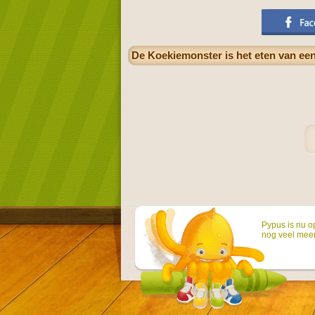
De Koekiemonster is het eten van een
Pypus is nu o
nog veel mee