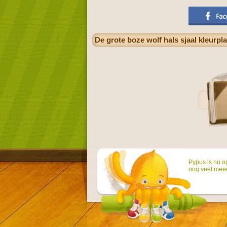
De grote boze wolf hals sjaal kleurpla
Pypus is nu o
nog veel mee