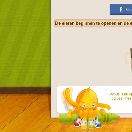
De eieren beginnen te openen en de ee
Pypus is nu o
nog veel mee