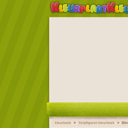
kleurboek
Stripfiguren kleurboek
Blin