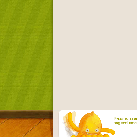
Pypus is nu o
nog veel mee