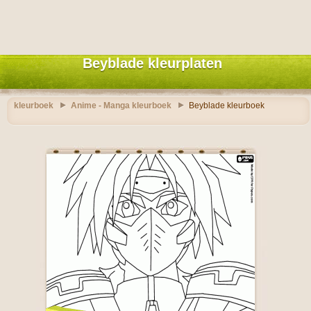
Beyblade kleurplaten
kleurboek
Anime - Manga kleurboek
Beyblade kleurboek