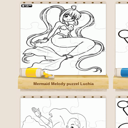
Mermaid Melody puzzel Luchia