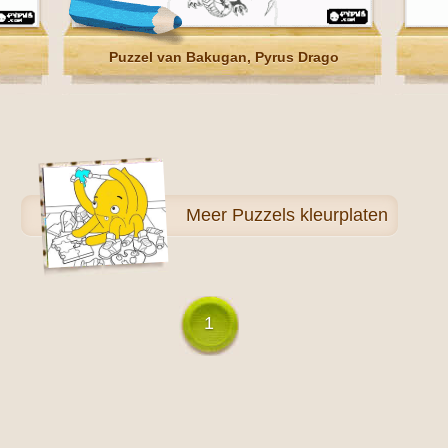
Puzzel van Bakugan, Pyrus Drago
Meer
Puzzels kleurplaten
1