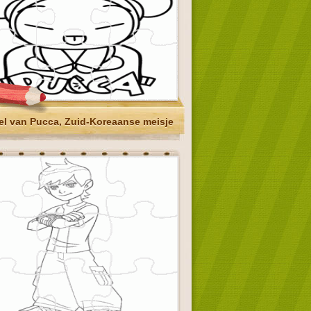
el van Pucca, Zuid-Koreaanse meisje