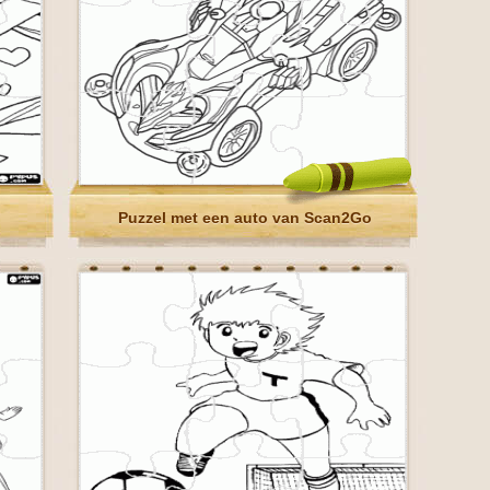
Puzzel met een auto van Scan2Go