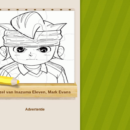
zel van Inazuma Eleven, Mark Evans
Advertentie