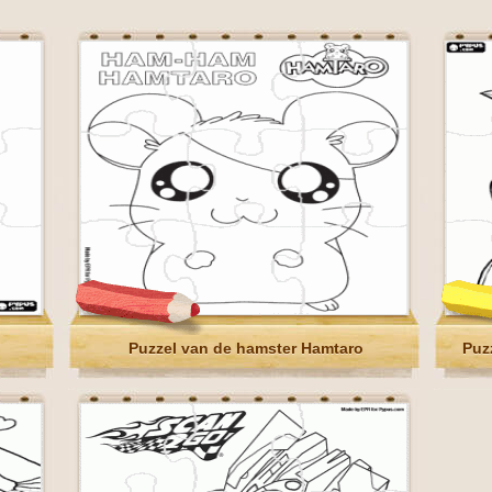
Puzzel van de hamster Hamtaro
Puz