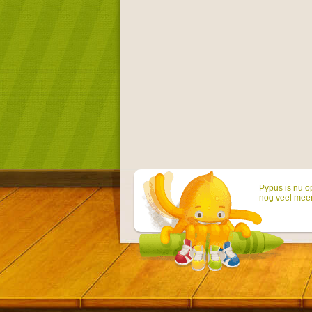
Pypus is nu o
nog veel mee