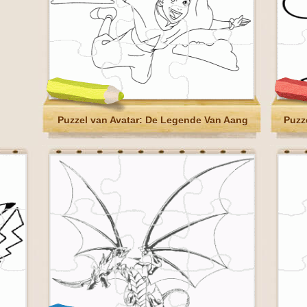
Puzzel van Avatar: De Legende Van Aang
Puzz