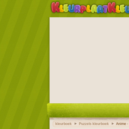
kleurboek
Puzzels kleurboek
Anime -